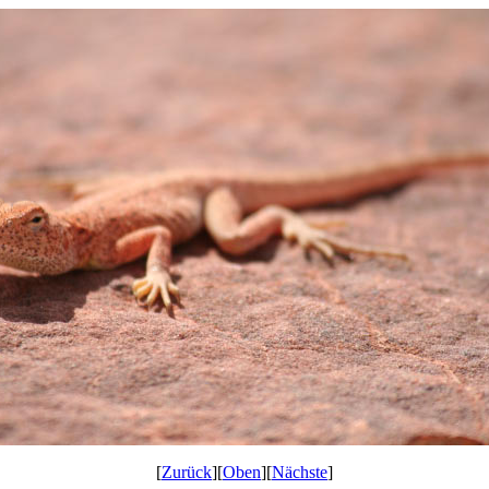
[
Zurück
][
Oben
][
Nächste
]