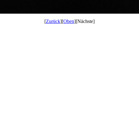
[
Zurück
][
Oben
][Nächste]