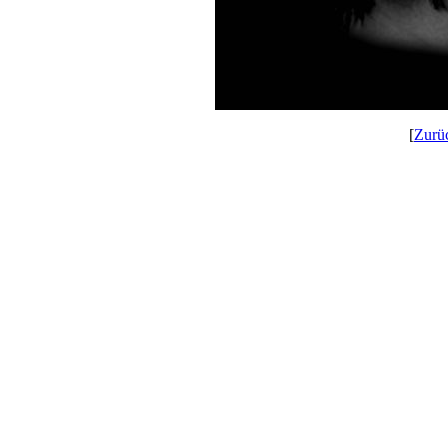
[
Zurü