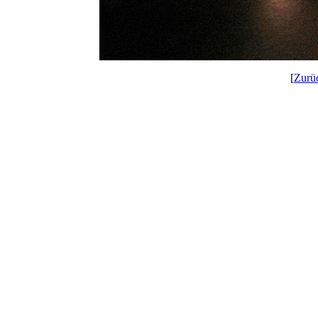
[
Zurü