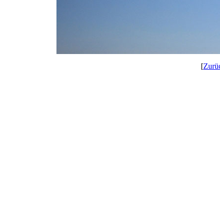
[
Zurü